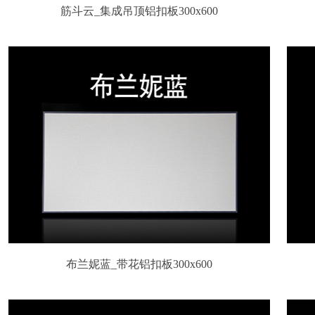
筋斗云_集成吊顶铝扣板300x600
布兰妮蓝_带花铝扣板300x600